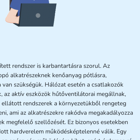
ett rendszer is karbantartásra szorul. Az
opó alkatrészeknek kenőanyag pótlásra,
a van szükségük. Hálózat esetén a csatlakozók
 az aktív eszközök hűtőventilátorai megállnak,
 ellátott rendszerek a környezetükből rengeteg
eni, ami az alkatrészekre rakódva megakadályozza
k megfelelő szellőzését. Ez bizonyos esetekben
adott hardverelem működésképtelenné válik. Egy