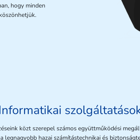
ban, hogy minden
 köszönhetjük.
Informatikai szolgáltatáso
zéseink közt szerepel számos együttműködési megá
a legnagyobb hazai számítástechnikai és biztonságt