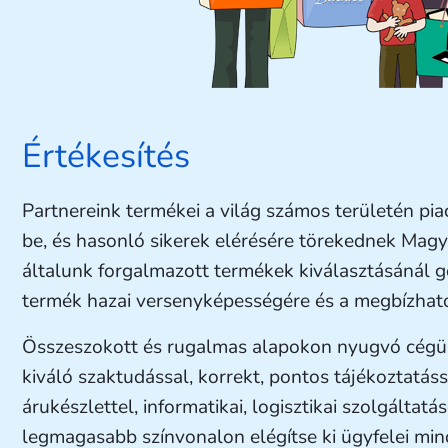
Értékesítés
Partnereink termékei a világ számos területén pia
be, és hasonló sikerek elérésére törekednek Magy
általunk forgalmazott termékek kiválasztásánál 
termék hazai versenyképességére és a megbízható
Összeszokott és rugalmas alapokon nyugvó cégün
kiváló szaktudással, korrekt, pontos tájékoztatáss
árukészlettel, informatikai, logisztikai szolgáltatá
legmagasabb színvonalon elégítse ki ügyfelei min