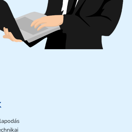
k
llapodás
echnikai