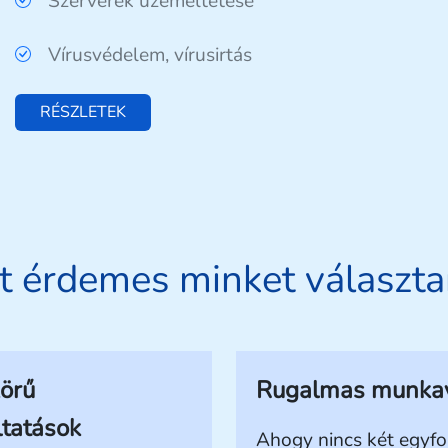
Szerverek üzemeltetése
Vírusvédelem, vírusirtás
RÉSZLETEK
t érdemes minket választ
körű
Rugalmas munka
ltatások
Ahogy nincs két egyf