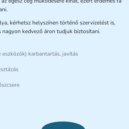
az egész cég működésére kihat, ezért érdemes rá
ani.
ya, kérhetsz helyszínen történő szervizelést is,
is nagyon kedvező áron tudjuk biztosítani.
eszközök) karbantartás, javítás
asztázás
észcsere