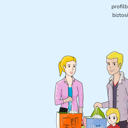
profil
biztos