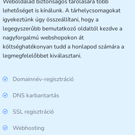
Weboldalad biztonságos tárolására több
lehetőséget is kínálunk. A tárhelycsomagokat
igyekeztünk úgy összeállítani, hogy a
legegyszerűbb bemutatkozó oldaltól kezdve a
nagyforgalmú webshopokon át
költséghatékonyan tudd a honlapod számára a
legmegfelelőbbet kiválasztani.
Domainnév-regisztráció
DNS karbantartás
SSL regisztráció
Webhosting