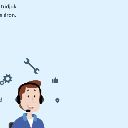
 tudjuk
s áron.