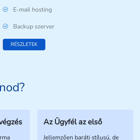
E-mail hosting
Backup szerver
RÉSZLETEK
anod?
végzés
Az Ügyfél az első
orma
Jellemzően baráti stílusú, de