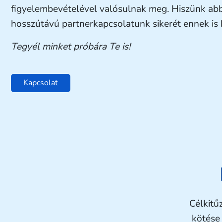
figyelembevételével valósulnak meg. Hiszünk ab
hosszútávú partnerkapcsolatunk sikerét ennek is
Tegyél minket próbára Te is!
Kapcsolat
Célkitű
kötése 