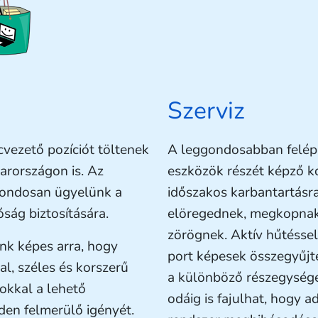
Szerviz
cvezető pozíciót töltenek
A leggondosabban felépít
arországon is. Az
eszközök részét képző k
gondosan ügyelünk a
időszakos karbantartásr
ság biztosítására.
elöregednek, megkopnak,
zörögnek. Aktív hűtéssel
k képes arra, hogy
port képesek összegyűjt
al, széles és korszerű
a különböző részegysége
sokkal a lehető
odáig is fajulhat, hogy 
den felmerülő igényét.