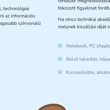
rendszer meghibásodása 
fokozott figyelmet fordít
, technológiai
ni az információs
Ha nincs technikai akadál
magasabb színvonalú
melynek kiszállási díját 
Notebook, PC (Apple 
Belső takarítás, hőp
Korszerűsítés, alkatr