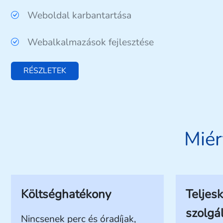
Weboldal karbantartása
Webalkalmazások fejlesztése
RÉSZLETEK
Miér
Költséghatékony
Teljes
szolgá
Nincsenek perc és óradíjak,